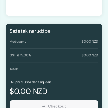
Sažetak narudžbe
Međusuma
$0.00 NZD
GST @ 15.00%
$0.00 NZD
Totals
Ukupni dug na današnji dan
$0.00 NZD
Checkout