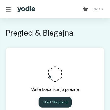
NZD
Pregled & Blagajna
Vaša košarica je prazna
Start Shopping