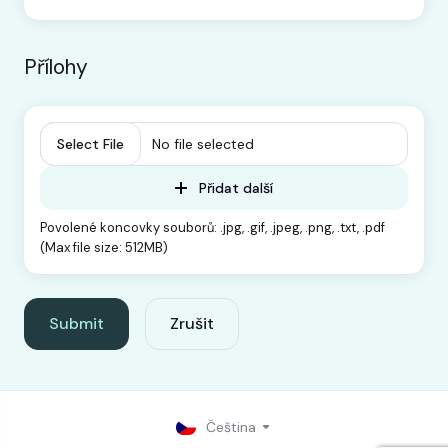
Přílohy
Select File
No file selected
Přidat další
Povolené koncovky souborů: .jpg, .gif, .jpeg, .png, .txt, .pdf
(Max file size: 512MB)
Zrušit
Čeština